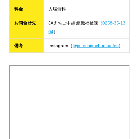
料金
入場無料
お問合せ先
JAえちご中越 組織福祉課（
0258-35-13
04
）
備考
Instagram（
@ja_echigochuetsu.fes
）