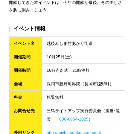
開催してきた本イベントは、今年の開催が最後。その美しさ
を胸に刻みましょう。
イベント情報
イベント名
越後みしま竹あかり街道
開催期間
10月25日(土)
開催時間
16時点灯式、21時消灯
会場
長岡市脇野町界隈（長岡市脇野町）
料金
観覧無料
お問合せ先
三島ライトアップ実行委員会（担当･遠
藤）（
080-6054-1929
）
外部リンク
http://mishimatakeakari.com/