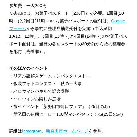
参加費：一人200円
※参加には、お菓子パスポート（200円）が必要。1回目(10
時～)と2回目(11時～)のお菓子パスポートの配付は、
Google
フォーム
から事前に整理券抽選受付を実施（申込締切：
10/13、12時）。3回目(13時～)と4回目(14時～)のお菓子パス
ポート配付は、当日の各回スタートの30分前から紙の整理券
を配付（先着順）。
そのほかのイベント
・リアル謎解きゲーム～シバタクエスト～
・仮装フォトコンテスト 秋の一大事
・ハロウィンパネルで記念撮影
・ハロウィンお楽しみ広場
・歯科イベント「新発田市健口フェア」（25日のみ）
・新発田の健康ヒーロー100彩マンがやってくる(25日のみ)
詳細は
Instagram
、
新発田市ホームページ
を参照。