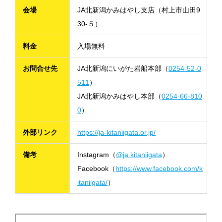
会場
JA北新潟かみはやし支店（村上市山田9
30-５）
料金
入場無料
お問合せ先
JA北新潟にいがた岩船本部（
0254-52-0
511
）
JA北新潟かみはやし本部（
0254-66-810
0
）
外部リンク
https://ja-kitaniigata.or.jp/
備考
Instagram（
@ja.kitaniigata
）
Facebook（
https://www.facebook.com/k
itaniigata/
）