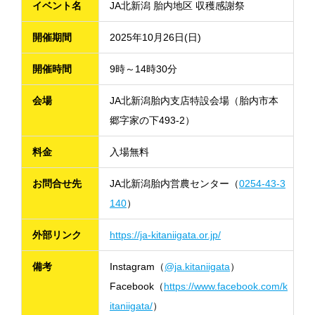
イベント名
JA北新潟 胎内地区 収穫感謝祭
開催期間
2025年10月26日(日)
開催時間
9時～14時30分
会場
JA北新潟胎内支店特設会場（胎内市本
郷字家の下493-2）
料金
入場無料
お問合せ先
JA北新潟胎内営農センター（
0254-43-3
140
）
外部リンク
https://ja-kitaniigata.or.jp/
備考
Instagram（
@ja.kitaniigata
）
Facebook（
https://www.facebook.com/k
itaniigata/
）