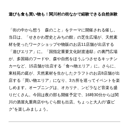
遊びも食も買い物も！関川村の街なかで経験できる自然体験
「街の中から想う 森のこと」をテーマに開催される催し。
当日は、「せきかわ歴史とみちの館」の芝生広場が、天然素
材を使ったワークショップや物販のお店11店舗が出店する
「遊びエリア」に。「国指定重要文化財渡邉邸」の裏門広場
が、多国籍のフードや、森や自然をほうふつさせるキッチン
カーなど、15店舗が出店する「食べ物エリア」に。さらに、
東桂苑の庭が、天然素材を生かしたクラフトのお店8店舗が出
店する「買い物エリア」になり、3カ所を巡ってイベントを楽
しめます。オープニングは、オカリナ、ンビラなど音楽も盛
りだくさん。今回は夜の部も開催予定で、16時30分からは関
川の酒屋丸重商店やちぐら館も出店。ちょっと大人の“森ピ
ク”を楽しみましょう。