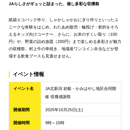
JAらしさがギュッと詰まった、催し多彩な収穫祭
紙袋エコバック作り、しゃかしゃかおにぎり作りといったユ
ニークな体験をはじめ、わたあめ販売・輪投げ・射的をそろ
えるキッズ向けコーナー、さらに、お米のすくい取り（100
円）や、野菜の詰め放題（200円）まで楽しめる多彩さが魅力
の収穫祭。村上牛の串焼き、地場産ワンコイン弁当などが登
場する飲食ブースも見逃せません。
イベント情報
イベント名
JA北新潟 岩船・かみはやし地区合同開
催 収獲感謝祭
開催期間
2025年10月25日(土)
開催時間
9時～15時