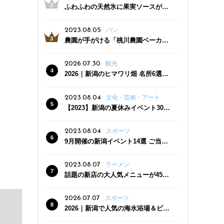
ふわふわの天然氷に果実ソースがた
っぷり！かき氷専門店「杜々堂」燕
三条駅近くにオープン
2023.08.05
パン
農園が手がける「桃川農園ベーカリ
ー」村上市にオープン！ 旬野菜を使
った焼きたてパンのほか、ジェラー
2026.07.30
観光
トやスムージーも
2026｜新潟のヒマワリ畑 名所6選
夏ならではの花の絶景
2023.08.04
文化・芸術・アート
【2023】新潟の夏休みイベント30
選 子どもと一緒に夏を満喫！
2023.08.04
スポーツ
9月開催の新潟イベント14選 ご当地
グルメ＆地酒の販売、スポーツイベ
ントも
2023.08.07
ラーメン
話題の新店の大人気メニューが450
円引き！「たまる屋 新発田店」で新
クーポン登場
2026.07.07
スポーツ
2026｜新潟で人気の海水浴場＆ビー
チ10選