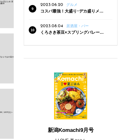
2023.06.20
グルメ
コスパ最強！大盛り･デカ盛りメニ
ューがある新潟の食堂12選
2023.08.04
居酒屋・バー
くろさき茶豆×スプリングバレー豊
潤〈496〉×お店イチオシメニューの
3点セットが800円！ 新潟駅周辺5店
舗で「くろさき茶豆で乾杯！キャン
ペーン」8/7(月)スタート
新潟Komachi9月号