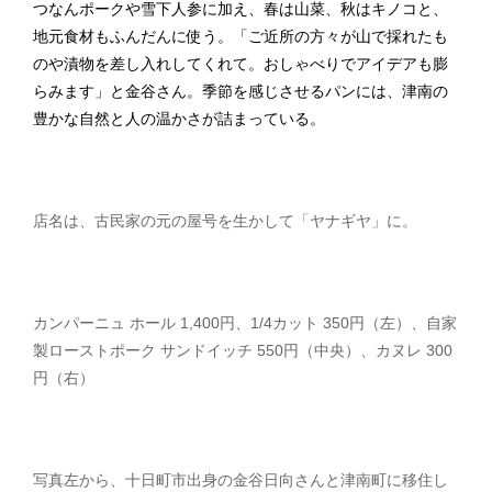
つなんポークや雪下人参に加え、春は山菜、秋はキノコと、
地元食材もふんだんに使う。「ご近所の方々が山で採れたも
のや漬物を差し入れしてくれて。おしゃべりでアイデアも膨
らみます」と金谷さん。季節を感じさせるパンには、津南の
豊かな自然と人の温かさが詰まっている。
店名は、古民家の元の屋号を生かして「ヤナギヤ」に。
カンパーニュ ホール 1,400円、1/4カット 350円（左）、自家
製ローストポーク サンドイッチ 550円（中央）、カヌレ 300
円（右）
写真左から、十日町市出身の金谷日向さんと津南町に移住し