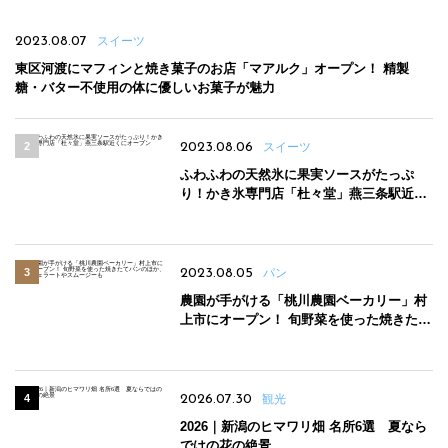
2023.08.07
スイーツ
東区河渡にマフィンと焼き菓子のお店「マアルク」オープン！ 精製
糖・バター不使用の体に優しいお菓子が魅力
2023.08.06
スイーツ
ふわふわの天然氷に果実ソースがたっぷ
り！かき氷専門店「杜々堂」燕三条駅近く
にオープン
2023.08.05
パン
農園が手がける「桃川農園ベーカリー」村
上市にオープン！ 旬野菜を使った焼きたて
パンのほか、ジェラートやスムージーも
2026.07.30
観光
2026｜新潟のヒマワリ畑 名所6選 夏なら
ではの花の絶景