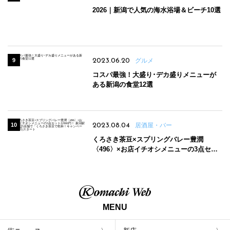
2026｜新潟で人気の海水浴場＆ビーチ10選
2023.06.20
グルメ
コスパ最強！大盛り･デカ盛りメニューが
ある新潟の食堂12選
2023.08.04
居酒屋・バー
くろさき茶豆×スプリングバレー豊潤
〈496〉×お店イチオシメニューの3点セッ
トが800円！ 新潟駅周辺5店舗で「くろさき
茶豆で乾杯！キャンペーン」8/7(月)スター
ト
MENU