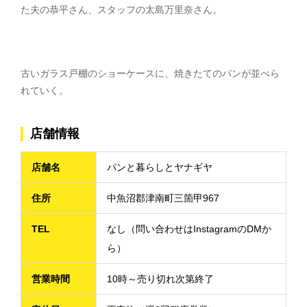
た夫の恭平さん、スタッフの太島万里奈さん。
古いガラス戸棚のショーケースに、焼きたてのパンが並べら
れていく。
店舗情報
店舗名
パンと暮らしとヤナギヤ
住所
中魚沼郡津南町三箇甲967
TEL
なし（問い合わせはInstagramのDMか
ら）
営業時間
10時～売り切れ次第終了