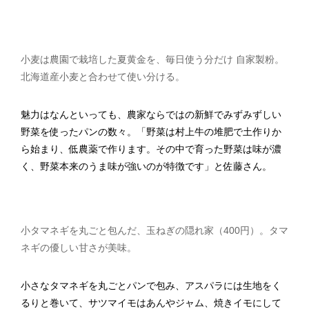
小麦は農園で栽培した夏黄金を、毎日使う分だけ 自家製粉。
北海道産小麦と合わせて使い分ける。
魅力はなんといっても、農家ならではの新鮮でみずみずしい
野菜を使ったパンの数々。「野菜は村上牛の堆肥で土作りか
ら始まり、低農薬で作ります。その中で育った野菜は味が濃
く、野菜本来のうま味が強いのが特徴です」と佐藤さん。
小タマネギを丸ごと包んだ、玉ねぎの隠れ家（400円）。タマ
ネギの優しい甘さが美味。
小さなタマネギを丸ごとパンで包み、アスパラには生地をく
るりと巻いて、サツマイモはあんやジャム、焼きイモにして