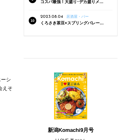
コスパ最強！大盛り･デカ盛りメニ
ューがある新潟の食堂12選
2023.08.04
居酒屋・バー
くろさき茶豆×スプリングバレー豊
潤〈496〉×お店イチオシメニューの
3点セットが800円！ 新潟駅周辺5店
舗で「くろさき茶豆で乾杯！キャン
ペーン」8/7(月)スタート
エーシ
会えそ
新潟Komachi9月号