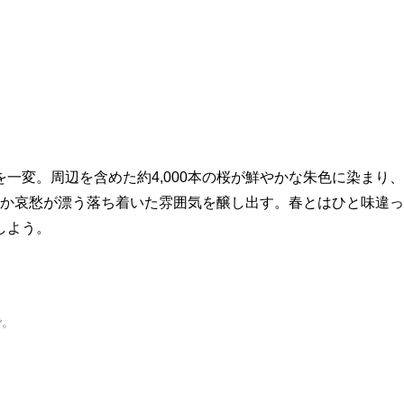
一変。周辺を含めた約4,000本の桜が鮮やかな朱色に染まり
こか哀愁が漂う落ち着いた雰囲気を醸し出す。春とはひと味違
しよう。
で。