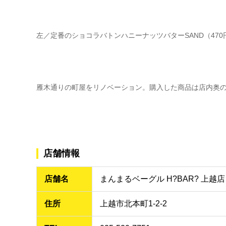
左／定番のショコラバトンハニーナッツバターSAND（47
雁木通りの町屋をリノベーション。購入した商品は店内奥
店舗情報
店舗名
まんまるベーグル H?BAR? 上越店
住所
上越市北本町1-2-2