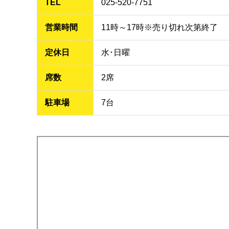
TEL
025-520-7751
営業時間
11時～17時※売り切れ次第終了
定休日
水･日曜
席数
2席
駐車場
7台