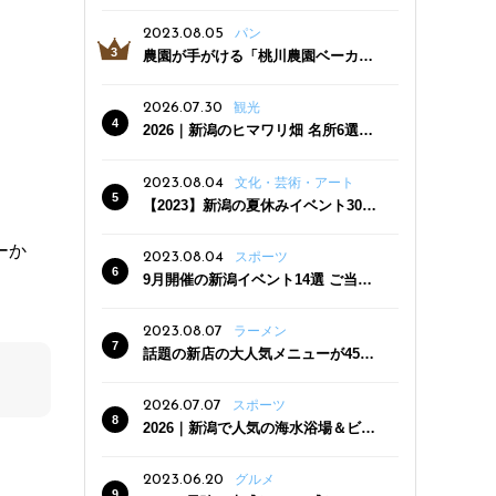
っぷり！かき氷専門店「杜々堂」燕
三条駅近くにオープン
2023.08.05
パン
農園が手がける「桃川農園ベーカリ
ー」村上市にオープン！ 旬野菜を使
った焼きたてパンのほか、ジェラー
2026.07.30
観光
トやスムージーも
2026｜新潟のヒマワリ畑 名所6選
夏ならではの花の絶景
2023.08.04
文化・芸術・アート
【2023】新潟の夏休みイベント30
選 子どもと一緒に夏を満喫！
ーか
2023.08.04
スポーツ
9月開催の新潟イベント14選 ご当地
グルメ＆地酒の販売、スポーツイベ
ントも
2023.08.07
ラーメン
話題の新店の大人気メニューが450
円引き！「たまる屋 新発田店」で新
クーポン登場
2026.07.07
スポーツ
2026｜新潟で人気の海水浴場＆ビー
チ10選
2023.06.20
グルメ