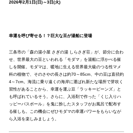
2026年2月1日(日)～3日(火)
幸運を呼び寄せる！？巨大な豆が湯船に登場
三条市の「森の湯小屋 さぎの湯 しらさぎ荘」が、節分に合わ
せ、世界最大の豆といわれる「モダマ」を湯船に浮かべる催
しを開催。モダマは、暖地に生える世界最大級のつる性マメ
科の植物で、そのさやの長さは約70～85cm、中の豆は直径約
4～7cm。海流に乗り遠くの海岸に運ばれ新たな場所で芽吹く
習性があることから、幸運を運ぶ豆「ラッキービーンズ」と
も呼ばれているそう。さらに、入浴剤で作った「くじ入りハ
ッピーバスボール」を鬼に扮したスタッフがお風呂で配布す
る催しも。この機会にぜひモダマの幸運パワーをもらいなが
ら入浴を楽しみましょう。