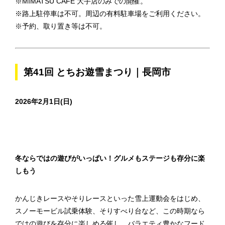
※MIMATSU CAFE 大手店のみでの開催。
※路上駐停車は不可。周辺の有料駐車場をご利用ください。
※予約、取り置き等は不可。
第41回 とちお遊雪まつり｜長岡市
2026年2月1日(日)
冬ならではの遊びがいっぱい！グルメもステージも存分に楽
しもう
かんじきレースやそりレースといった雪上運動会をはじめ、
スノーモービル試乗体験、そりすべり台など、この時期なら
ではの遊びを存分に楽しめる催し。バラエティ豊かなフード