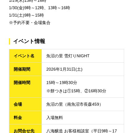
1/29(木)13時～16時
1/30(金)9時～12時、13時～16時
1/31(土)9時～15時
※予約不要・会場集合
イベント情報
イベント名
魚沼の里 雪灯りNIGHT
開催期間
2026年1月31日(土)
開催時間
15時～19時30分
※餅つきは①15時、②16時30分
会場
魚沼の里（南魚沼市長森459）
料金
入場無料
お問合せ先
八海醸造 お客様相談室（平日9時～17