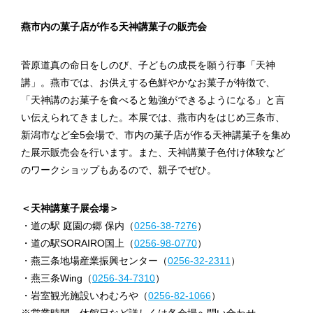
燕市内の菓子店が作る天神講菓子の販売会
菅原道真の命日をしのび、子どもの成長を願う行事「天神
講」。燕市では、お供えする色鮮やかなお菓子が特徴で、
「天神講のお菓子を食べると勉強ができるようになる」と言
い伝えられてきました。本展では、燕市内をはじめ三条市、
新潟市など全5会場で、市内の菓子店が作る天神講菓子を集め
た展示販売会を行います。また、天神講菓子色付け体験など
のワークショップもあるので、親子でぜひ。
＜天神講菓子展会場＞
・道の駅 庭園の郷 保内（
0256-38-7276
）
・道の駅SORAIRO国上（
0256-98-0770
）
・燕三条地場産業振興センター（
0256-32-2311
）
・燕三条Wing（
0256-34-7310
）
・岩室観光施設いわむろや（
0256-82-1066
）