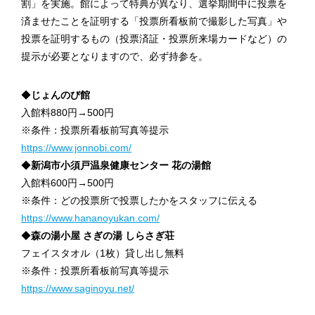
割」を実施。館によって特典が異なり、選挙期間中に投票を
済ませたことを証明する「投票所看板前で撮影した写真」や
投票を証明するもの（投票済証・投票所来場カードなど）の
提示が必要となりますので、必ず持参を。
◆
じょんのび館
入館料880円→500円
※条件：投票所看板前写真等提示
https://www.jonnobi.com/
◆
新潟市小須戸温泉健康センター 花の湯館
入館料600円→500円
※条件：どの投票所で投票したかをスタッフに伝える
https://www.hananoyukan.com/
◆
森の湯小屋 さぎの湯 しらさぎ荘
フェイスタオル（1枚）貸し出し無料
※条件：投票所看板前写真等提示
https://www.saginoyu.net/