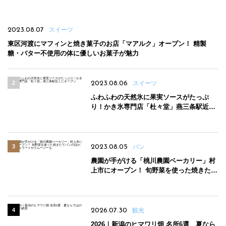
2023.08.07
スイーツ
東区河渡にマフィンと焼き菓子のお店「マアルク」オープン！ 精製
糖・バター不使用の体に優しいお菓子が魅力
2023.08.06
スイーツ
ふわふわの天然氷に果実ソースがたっぷ
り！かき氷専門店「杜々堂」燕三条駅近く
にオープン
2023.08.05
パン
農園が手がける「桃川農園ベーカリー」村
上市にオープン！ 旬野菜を使った焼きたて
パンのほか、ジェラートやスムージーも
2026.07.30
観光
2026｜新潟のヒマワリ畑 名所6選 夏なら