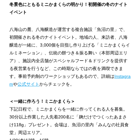
冬景色にともるミニかまくらの明かり！初開催の冬のナイト
イベント
八海山の麓、八海醸造が運営する複合施設「魚沼の里」で、
初開催される冬のナイトイベント。地域の人、来訪者、八海
醸造が一緒に、3,000個を目指し作り上げる「ミニかまくらイ
ルミネーション」、伝統の餅つき＆振る舞い（本部周辺エリ
ア）、施設内全店舗がスペシャルフード＆ドリンクを提供す
る夜営業を行うなど、この時期ならではの夜を満喫できま
す。事前予約制のワークショップもあるので、詳細は
Instagra
m
や
公式サイト
からチェックを。
＜一緒に作ろう！ミニかまくら＞
下記日程で、ミニかまくらを一緒に作ってくれる人を募集。
30分以上作業した人先着200名に「麹だけでつくったあまさ
け118g」プレゼント。会場は、魚沼の里内「みんなの社員食
堂」周辺エリア。