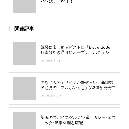
7/27(月)～8/2(日)
関連記事
気軽に楽しめるビストロ「Bistro BoBo」
駅南けやき通りにオープン！パティシエ
監修デザートも
2026.07.21
おなじみのデザインが勢ぞろい！新潟県
民必見の「ブルボンくじ」第2弾が発売中
2026.07.29
新潟のスパイスグルメ17選 カレー･エス
ニック･激辛料理を堪能！