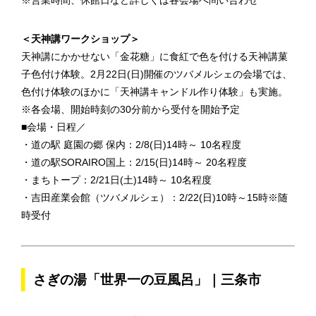
※営業時間、休館日など詳しくは各会場へ問い合わせ
＜天神講ワークショップ＞
天神講にかかせない「金花糖」に食紅で色を付ける天神講菓
子色付け体験。2月22日(日)開催のツバメルシェの会場では、
色付け体験のほかに「天神講キャンドル作り体験」も実施。
※各会場、開始時刻の30分前から受付を開始予定
■会場・日程／
・道の駅 庭園の郷 保内：2/8(日)14時～ 10名程度
・道の駅SORAIRO国上：2/15(日)14時～ 20名程度
・まちトープ：2/21日(土)14時～ 10名程度
・吉田産業会館（ツバメルシェ）：2/22(日)10時～15時※随
時受付
さぎの湯「世界一の豆風呂」｜三条市