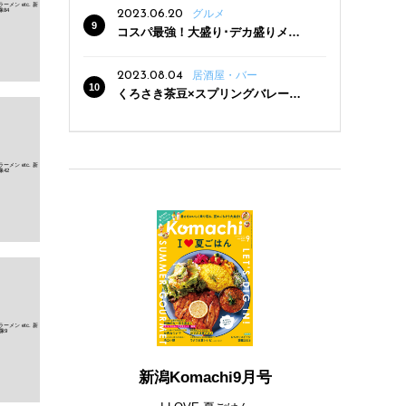
2023.06.20
グルメ
コスパ最強！大盛り･デカ盛りメニ
ューがある新潟の食堂12選
2023.08.04
居酒屋・バー
くろさき茶豆×スプリングバレー豊
潤〈496〉×お店イチオシメニューの
3点セットが800円！ 新潟駅周辺5店
舗で「くろさき茶豆で乾杯！キャン
ペーン」8/7(月)スタート
新潟Komachi9月号