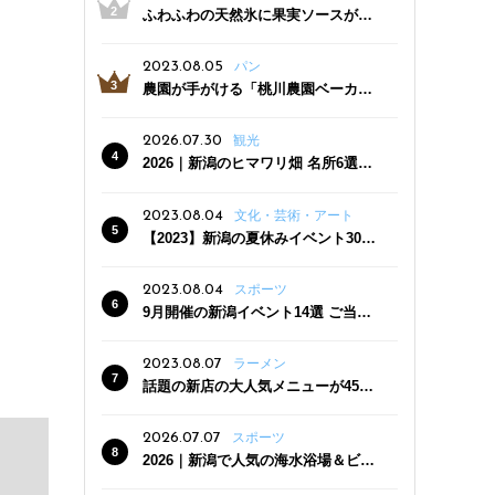
ふわふわの天然氷に果実ソースがた
っぷり！かき氷専門店「杜々堂」燕
三条駅近くにオープン
2023.08.05
パン
農園が手がける「桃川農園ベーカリ
ー」村上市にオープン！ 旬野菜を使
った焼きたてパンのほか、ジェラー
2026.07.30
観光
トやスムージーも
2026｜新潟のヒマワリ畑 名所6選
夏ならではの花の絶景
2023.08.04
文化・芸術・アート
【2023】新潟の夏休みイベント30
選 子どもと一緒に夏を満喫！
2023.08.04
スポーツ
9月開催の新潟イベント14選 ご当地
グルメ＆地酒の販売、スポーツイベ
ントも
2023.08.07
ラーメン
話題の新店の大人気メニューが450
円引き！「たまる屋 新発田店」で新
クーポン登場
2026.07.07
スポーツ
2026｜新潟で人気の海水浴場＆ビー
チ10選