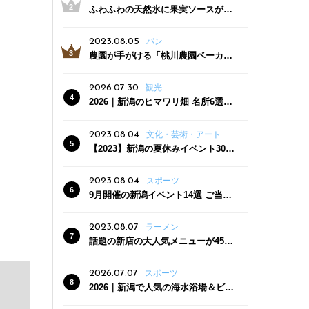
ふわふわの天然氷に果実ソースがた
っぷり！かき氷専門店「杜々堂」燕
三条駅近くにオープン
2023.08.05
パン
農園が手がける「桃川農園ベーカリ
ー」村上市にオープン！ 旬野菜を使
った焼きたてパンのほか、ジェラー
2026.07.30
観光
トやスムージーも
2026｜新潟のヒマワリ畑 名所6選
夏ならではの花の絶景
2023.08.04
文化・芸術・アート
【2023】新潟の夏休みイベント30
選 子どもと一緒に夏を満喫！
2023.08.04
スポーツ
9月開催の新潟イベント14選 ご当地
グルメ＆地酒の販売、スポーツイベ
ントも
2023.08.07
ラーメン
話題の新店の大人気メニューが450
円引き！「たまる屋 新発田店」で新
クーポン登場
2026.07.07
スポーツ
2026｜新潟で人気の海水浴場＆ビー
チ10選