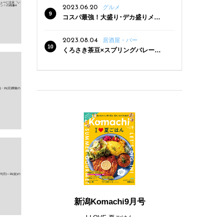
2023.06.20
グルメ
コスパ最強！大盛り･デカ盛りメニ
ューがある新潟の食堂12選
2023.08.04
居酒屋・バー
くろさき茶豆×スプリングバレー豊
潤〈496〉×お店イチオシメニューの
3点セットが800円！ 新潟駅周辺5店
舗で「くろさき茶豆で乾杯！キャン
ペーン」8/7(月)スタート
新潟Komachi9月号