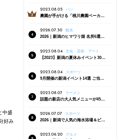
っぷり！かき氷専門店「杜々堂」燕
三条駅近くにオープン
2023.08.05
パン
農園が手がける「桃川農園ベーカリ
ー」村上市にオープン！ 旬野菜を使
った焼きたてパンのほか、ジェラー
2026.07.30
観光
トやスムージーも
2026｜新潟のヒマワリ畑 名所6選
夏ならではの花の絶景
2023.08.04
文化・芸術・アート
【2023】新潟の夏休みイベント30
選 子どもと一緒に夏を満喫！
2023.08.04
スポーツ
9月開催の新潟イベント14選 ご当地
グルメ＆地酒の販売、スポーツイベ
ントも
2023.08.07
ラーメン
話題の新店の大人気メニューが450
円引き！「たまる屋 新発田店」で新
クーポン登場
と中盛
2026.07.07
スポーツ
2026｜新潟で人気の海水浴場＆ビー
分好み
チ10選
2023.06.20
グルメ