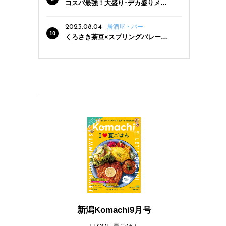
コスパ最強！大盛り･デカ盛りメニ
ューがある新潟の食堂12選
2023.08.04
居酒屋・バー
くろさき茶豆×スプリングバレー豊
潤〈496〉×お店イチオシメニューの
3点セットが800円！ 新潟駅周辺5店
舗で「くろさき茶豆で乾杯！キャン
ペーン」8/7(月)スタート
新潟Komachi9月号