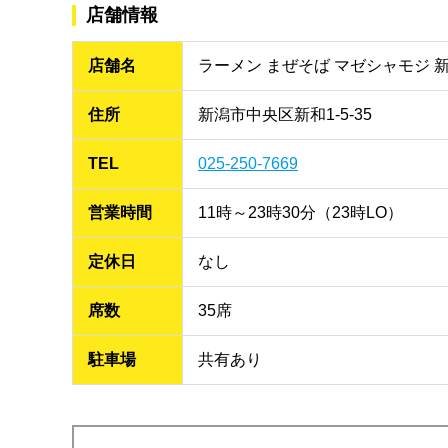
店舗情報
店舗名
ラーメン まぜそば マゼシャモジ 
住所
新潟市中央区新和1-5-35
TEL
025-250-7669
営業時間
11時～23時30分（23時LO）
定休日
なし
席数
35席
駐車場
共有あり