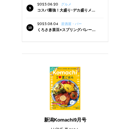
2023.06.20
グルメ
コスパ最強！大盛り･デカ盛りメニ
ューがある新潟の食堂12選
2023.08.04
居酒屋・バー
くろさき茶豆×スプリングバレー豊
潤〈496〉×お店イチオシメニューの
3点セットが800円！ 新潟駅周辺5店
舗で「くろさき茶豆で乾杯！キャン
ペーン」8/7(月)スタート
新潟Komachi9月号