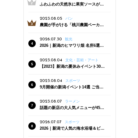
ふわふわの天然氷に果実ソースがた
っぷり！かき氷専門店「杜々堂」燕
三条駅近くにオープン
2023.08.05
パン
農園が手がける「桃川農園ベーカリ
ー」村上市にオープン！ 旬野菜を使
った焼きたてパンのほか、ジェラー
2026.07.30
観光
トやスムージーも
2026｜新潟のヒマワリ畑 名所6選
夏ならではの花の絶景
2023.08.04
文化・芸術・アート
【2023】新潟の夏休みイベント30
選 子どもと一緒に夏を満喫！
2023.08.04
スポーツ
9月開催の新潟イベント14選 ご当地
グルメ＆地酒の販売、スポーツイベ
ントも
2023.08.07
ラーメン
話題の新店の大人気メニューが450
円引き！「たまる屋 新発田店」で新
クーポン登場
2026.07.07
スポーツ
2026｜新潟で人気の海水浴場＆ビー
チ10選