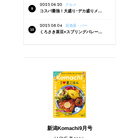
2023.06.20
グルメ
コスパ最強！大盛り･デカ盛りメニ
ューがある新潟の食堂12選
2023.08.04
居酒屋・バー
くろさき茶豆×スプリングバレー豊
潤〈496〉×お店イチオシメニューの
3点セットが800円！ 新潟駅周辺5店
舗で「くろさき茶豆で乾杯！キャン
ペーン」8/7(月)スタート
新潟Komachi9月号