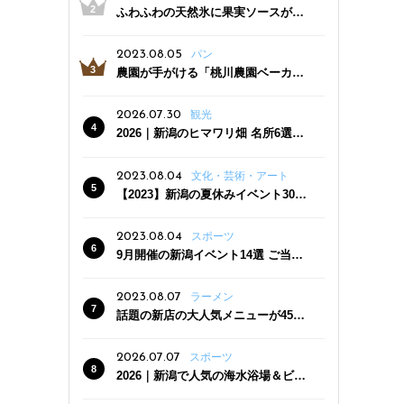
ふわふわの天然氷に果実ソースがた
っぷり！かき氷専門店「杜々堂」燕
三条駅近くにオープン
2023.08.05
パン
農園が手がける「桃川農園ベーカリ
ー」村上市にオープン！ 旬野菜を使
った焼きたてパンのほか、ジェラー
2026.07.30
観光
トやスムージーも
2026｜新潟のヒマワリ畑 名所6選
夏ならではの花の絶景
2023.08.04
文化・芸術・アート
【2023】新潟の夏休みイベント30
選 子どもと一緒に夏を満喫！
2023.08.04
スポーツ
9月開催の新潟イベント14選 ご当地
グルメ＆地酒の販売、スポーツイベ
ントも
2023.08.07
ラーメン
話題の新店の大人気メニューが450
円引き！「たまる屋 新発田店」で新
クーポン登場
2026.07.07
スポーツ
2026｜新潟で人気の海水浴場＆ビー
チ10選