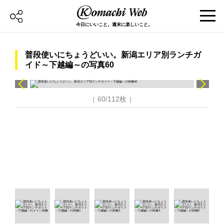
今日にいいこと。週末に楽しいこと。
普段使いにちょうどいい。新潟エリア別ランチガ
イド～下越編～の写真60
（ 60/112枚 ）