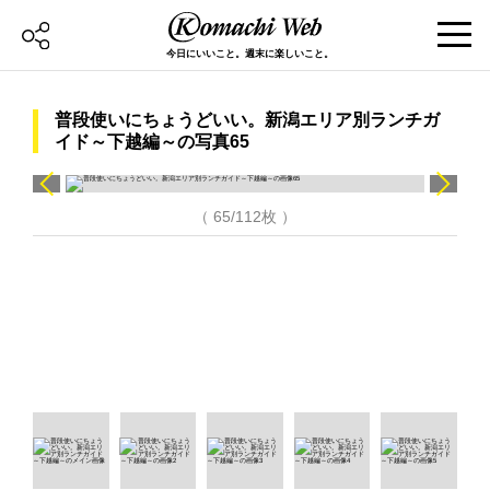
今日にいいこと。週末に楽しいこと。
普段使いにちょうどいい。新潟エリア別ランチガ
イド～下越編～の写真65
（ 65/112枚 ）