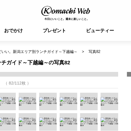
今日にいいこと。週末に楽しいこと。
おでかけ
プレゼント
ビューティー
どいい。新潟エリア別ランチガイド～下越編～
写真82
チガイド～下越編～の写真82
（ 82/112枚 ）