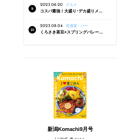
2023.06.20
グルメ
コスパ最強！大盛り･デカ盛りメニ
ューがある新潟の食堂12選
2023.08.04
居酒屋・バー
くろさき茶豆×スプリングバレー豊
潤〈496〉×お店イチオシメニューの
3点セットが800円！ 新潟駅周辺5店
舗で「くろさき茶豆で乾杯！キャン
ペーン」8/7(月)スタート
新潟Komachi9月号