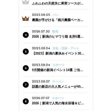
ふわふわの天然氷に果実ソースがた
っぷり！かき氷専門店「杜々堂」燕
三条駅近くにオープン
2023.08.05
パン
農園が手がける「桃川農園ベーカリ
ー」村上市にオープン！ 旬野菜を使
った焼きたてパンのほか、ジェラー
2026.07.30
観光
トやスムージーも
2026｜新潟のヒマワリ畑 名所6選
夏ならではの花の絶景
2023.08.04
文化・芸術・アート
【2023】新潟の夏休みイベント30
選 子どもと一緒に夏を満喫！
2023.08.04
スポーツ
9月開催の新潟イベント14選 ご当地
グルメ＆地酒の販売、スポーツイベ
ントも
2023.08.07
ラーメン
話題の新店の大人気メニューが450
円引き！「たまる屋 新発田店」で新
クーポン登場
2026.07.07
スポーツ
2026｜新潟で人気の海水浴場＆ビー
チ10選