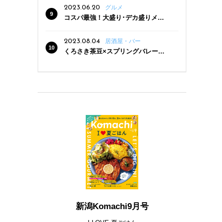
2023.06.20
グルメ
コスパ最強！大盛り･デカ盛りメニ
ューがある新潟の食堂12選
2023.08.04
居酒屋・バー
くろさき茶豆×スプリングバレー豊
潤〈496〉×お店イチオシメニューの
3点セットが800円！ 新潟駅周辺5店
舗で「くろさき茶豆で乾杯！キャン
ペーン」8/7(月)スタート
新潟Komachi9月号