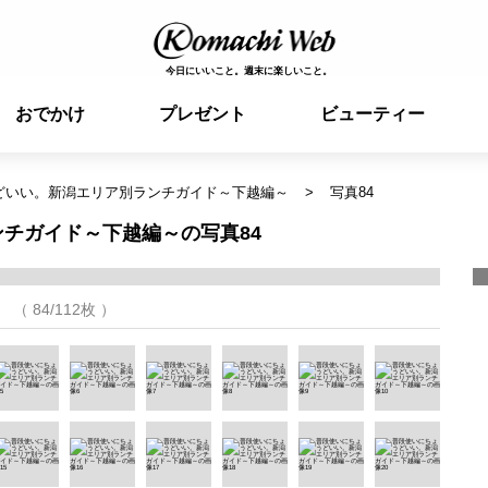
今日にいいこと。週末に楽しいこと。
おでかけ
プレゼント
ビューティー
どいい。新潟エリア別ランチガイド～下越編～
写真84
チガイド～下越編～の写真84
（ 84/112枚 ）