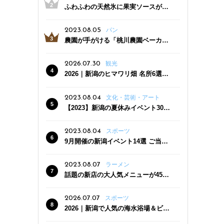
ふわふわの天然氷に果実ソースがた
っぷり！かき氷専門店「杜々堂」燕
三条駅近くにオープン
2023.08.05
パン
農園が手がける「桃川農園ベーカリ
ー」村上市にオープン！ 旬野菜を使
った焼きたてパンのほか、ジェラー
2026.07.30
観光
トやスムージーも
2026｜新潟のヒマワリ畑 名所6選
夏ならではの花の絶景
2023.08.04
文化・芸術・アート
【2023】新潟の夏休みイベント30
選 子どもと一緒に夏を満喫！
2023.08.04
スポーツ
9月開催の新潟イベント14選 ご当地
グルメ＆地酒の販売、スポーツイベ
ントも
2023.08.07
ラーメン
話題の新店の大人気メニューが450
円引き！「たまる屋 新発田店」で新
クーポン登場
2026.07.07
スポーツ
2026｜新潟で人気の海水浴場＆ビー
チ10選