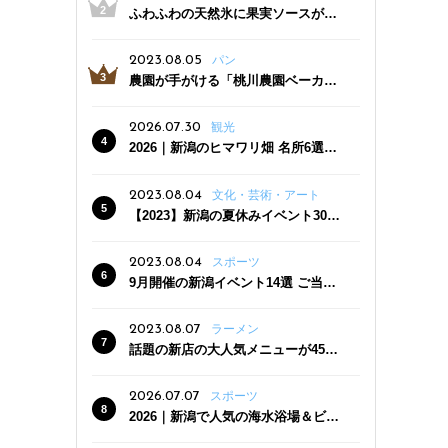
ふわふわの天然氷に果実ソースがた
っぷり！かき氷専門店「杜々堂」燕
三条駅近くにオープン
2023.08.05
パン
農園が手がける「桃川農園ベーカリ
ー」村上市にオープン！ 旬野菜を使
った焼きたてパンのほか、ジェラー
2026.07.30
観光
トやスムージーも
2026｜新潟のヒマワリ畑 名所6選
夏ならではの花の絶景
2023.08.04
文化・芸術・アート
【2023】新潟の夏休みイベント30
選 子どもと一緒に夏を満喫！
2023.08.04
スポーツ
9月開催の新潟イベント14選 ご当地
グルメ＆地酒の販売、スポーツイベ
ントも
2023.08.07
ラーメン
話題の新店の大人気メニューが450
円引き！「たまる屋 新発田店」で新
クーポン登場
2026.07.07
スポーツ
2026｜新潟で人気の海水浴場＆ビー
チ10選