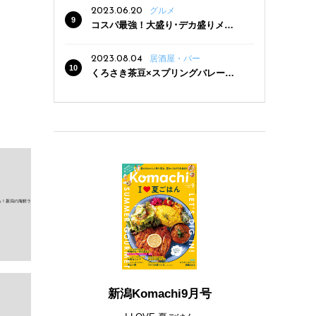
2023.06.20
グルメ
コスパ最強！大盛り･デカ盛りメニ
ューがある新潟の食堂12選
2023.08.04
居酒屋・バー
くろさき茶豆×スプリングバレー豊
潤〈496〉×お店イチオシメニューの
3点セットが800円！ 新潟駅周辺5店
舗で「くろさき茶豆で乾杯！キャン
ペーン」8/7(月)スタート
新潟Komachi9月号