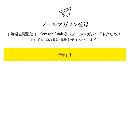
新潟Komachi9月号
「I LOVE 夏ごはん」
MENU
街ニュース
新店
グルメ
イベント
ラーメン
おでかけ
占い
ビューティー