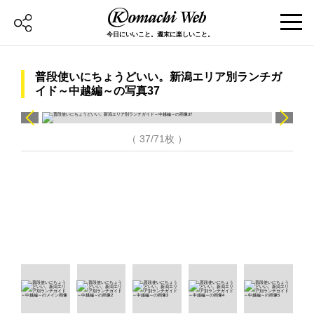
今日にいいこと。週末に楽しいこと。
普段使いにちょうどいい。新潟エリア別ランチガ
イド～中越編～の写真37
（ 37/71枚 ）