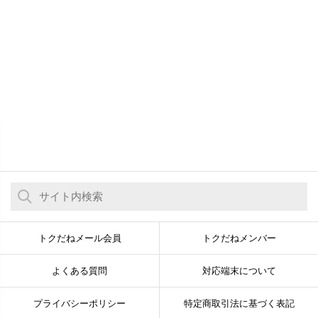
プレゼント
まとめ
メールマガジン登録
［ 毎週金曜配信 ］ Komachi Web 公式メールマガジン『トクだねメー
ル』で新潟の最新情報をチェックしよう！
登録する