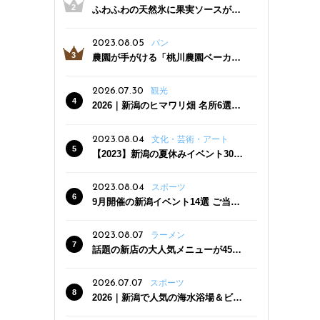
ふわふわの天然氷に果実ソースがた
っぷり！かき氷専門店「杜々堂」燕
三条駅近くにオープン
2023.08.05
パン
農園が手がける「桃川農園ベーカリ
ー」村上市にオープン！ 旬野菜を使
った焼きたてパンのほか、ジェラー
2026.07.30
観光
トやスムージーも
2026｜新潟のヒマワリ畑 名所6選
夏ならではの花の絶景
2023.08.04
文化・芸術・アート
【2023】新潟の夏休みイベント30
選 子どもと一緒に夏を満喫！
2023.08.04
スポーツ
9月開催の新潟イベント14選 ご当地
グルメ＆地酒の販売、スポーツイベ
ントも
2023.08.07
ラーメン
話題の新店の大人気メニューが450
円引き！「たまる屋 新発田店」で新
クーポン登場
2026.07.07
スポーツ
2026｜新潟で人気の海水浴場＆ビー
チ10選