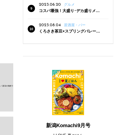
2023.06.20
グルメ
コスパ最強！大盛り･デカ盛りメニ
ューがある新潟の食堂12選
2023.08.04
居酒屋・バー
くろさき茶豆×スプリングバレー豊
潤〈496〉×お店イチオシメニューの
3点セットが800円！ 新潟駅周辺5店
舗で「くろさき茶豆で乾杯！キャン
ペーン」8/7(月)スタート
新潟Komachi9月号