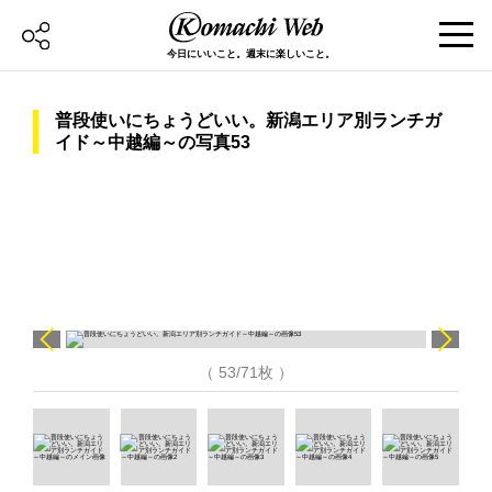
今日にいいこと。週末に楽しいこと。
普段使いにちょうどいい。新潟エリア別ランチガ
イド～中越編～の写真53
（ 53/71枚 ）