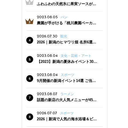
ふわふわの天然氷に果実ソースがた
っぷり！かき氷専門店「杜々堂」燕
三条駅近くにオープン
2023.08.05
パン
農園が手がける「桃川農園ベーカリ
ー」村上市にオープン！ 旬野菜を使
った焼きたてパンのほか、ジェラー
2026.07.30
観光
トやスムージーも
2026｜新潟のヒマワリ畑 名所6選
夏ならではの花の絶景
2023.08.04
文化・芸術・アート
【2023】新潟の夏休みイベント30
選 子どもと一緒に夏を満喫！
2023.08.04
スポーツ
9月開催の新潟イベント14選 ご当地
グルメ＆地酒の販売、スポーツイベ
ントも
2023.08.07
ラーメン
話題の新店の大人気メニューが450
円引き！「たまる屋 新発田店」で新
クーポン登場
2026.07.07
スポーツ
2026｜新潟で人気の海水浴場＆ビー
チ10選