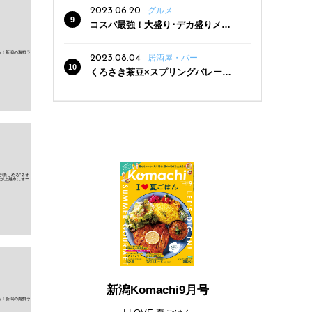
2023.06.20
グルメ
コスパ最強！大盛り･デカ盛りメニ
ューがある新潟の食堂12選
2023.08.04
居酒屋・バー
くろさき茶豆×スプリングバレー豊
潤〈496〉×お店イチオシメニューの
3点セットが800円！ 新潟駅周辺5店
舗で「くろさき茶豆で乾杯！キャン
ペーン」8/7(月)スタート
新潟Komachi9月号