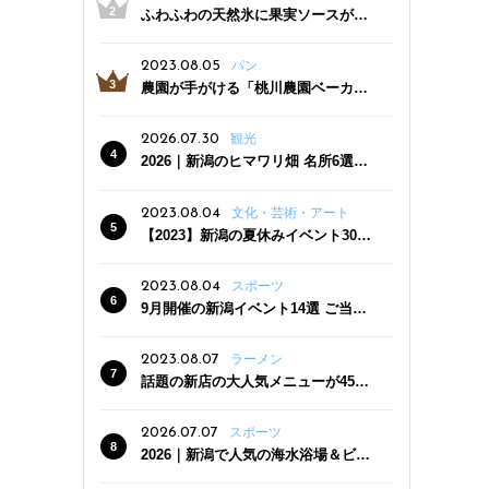
ふわふわの天然氷に果実ソースがた
っぷり！かき氷専門店「杜々堂」燕
三条駅近くにオープン
2023.08.05
パン
農園が手がける「桃川農園ベーカリ
ー」村上市にオープン！ 旬野菜を使
った焼きたてパンのほか、ジェラー
2026.07.30
観光
トやスムージーも
2026｜新潟のヒマワリ畑 名所6選
夏ならではの花の絶景
2023.08.04
文化・芸術・アート
【2023】新潟の夏休みイベント30
選 子どもと一緒に夏を満喫！
2023.08.04
スポーツ
9月開催の新潟イベント14選 ご当地
グルメ＆地酒の販売、スポーツイベ
ントも
2023.08.07
ラーメン
話題の新店の大人気メニューが450
円引き！「たまる屋 新発田店」で新
クーポン登場
2026.07.07
スポーツ
2026｜新潟で人気の海水浴場＆ビー
チ10選