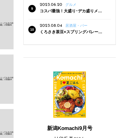
2023.06.20
グルメ
コスパ最強！大盛り･デカ盛りメニ
ューがある新潟の食堂12選
2023.08.04
居酒屋・バー
くろさき茶豆×スプリングバレー豊
潤〈496〉×お店イチオシメニューの
3点セットが800円！ 新潟駅周辺5店
舗で「くろさき茶豆で乾杯！キャン
ペーン」8/7(月)スタート
新潟Komachi9月号