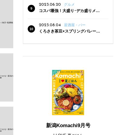
2023.06.20
グルメ
コスパ最強！大盛り･デカ盛りメニ
ューがある新潟の食堂12選
2023.08.04
居酒屋・バー
くろさき茶豆×スプリングバレー豊
潤〈496〉×お店イチオシメニューの
3点セットが800円！ 新潟駅周辺5店
舗で「くろさき茶豆で乾杯！キャン
ペーン」8/7(月)スタート
新潟Komachi9月号