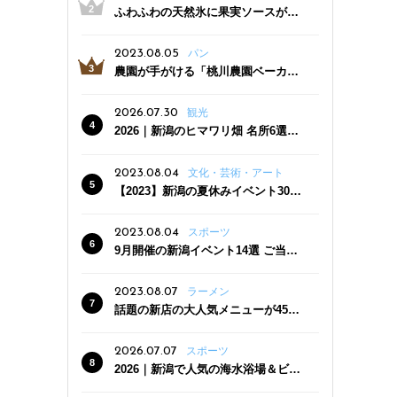
ふわふわの天然氷に果実ソースがた
っぷり！かき氷専門店「杜々堂」燕
三条駅近くにオープン
2023.08.05
パン
農園が手がける「桃川農園ベーカリ
ー」村上市にオープン！ 旬野菜を使
った焼きたてパンのほか、ジェラー
2026.07.30
観光
トやスムージーも
2026｜新潟のヒマワリ畑 名所6選
夏ならではの花の絶景
2023.08.04
文化・芸術・アート
【2023】新潟の夏休みイベント30
選 子どもと一緒に夏を満喫！
2023.08.04
スポーツ
9月開催の新潟イベント14選 ご当地
グルメ＆地酒の販売、スポーツイベ
ントも
2023.08.07
ラーメン
話題の新店の大人気メニューが450
円引き！「たまる屋 新発田店」で新
クーポン登場
2026.07.07
スポーツ
2026｜新潟で人気の海水浴場＆ビー
チ10選