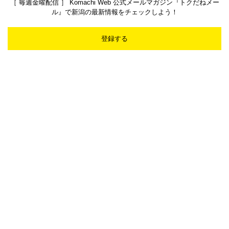
［ 毎週金曜配信 ］ Komachi Web 公式メールマガジン『トクだねメー
ル』で新潟の最新情報をチェックしよう！
登録する