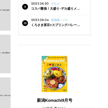
2023.06.20
グルメ
コスパ最強！大盛り･デカ盛りメニ
ューがある新潟の食堂12選
2023.08.04
居酒屋・バー
くろさき茶豆×スプリングバレー豊
潤〈496〉×お店イチオシメニューの
3点セットが800円！ 新潟駅周辺5店
舗で「くろさき茶豆で乾杯！キャン
ペーン」8/7(月)スタート
新潟Komachi9月号