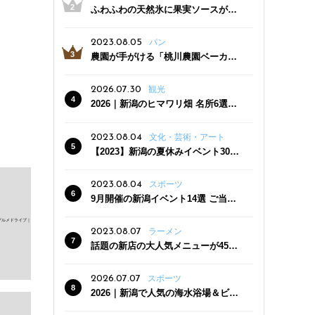
ふわふわの天然氷に果実ソースがた
っぷり！かき氷専門店「杜々堂」燕
三条駅近くにオープン
2023.08.05
パン
農園が手がける「桃川農園ベーカリ
ー」村上市にオープン！ 旬野菜を使
った焼きたてパンのほか、ジェラー
2026.07.30
観光
トやスムージーも
2026｜新潟のヒマワリ畑 名所6選
夏ならではの花の絶景
2023.08.04
文化・芸術・アート
【2023】新潟の夏休みイベント30
選 子どもと一緒に夏を満喫！
2023.08.04
スポーツ
9月開催の新潟イベント14選 ご当地
グルメ＆地酒の販売、スポーツイベ
ントも
2023.08.07
ラーメン
話題の新店の大人気メニューが450
円引き！「たまる屋 新発田店」で新
クーポン登場
2026.07.07
スポーツ
2026｜新潟で人気の海水浴場＆ビー
チ10選