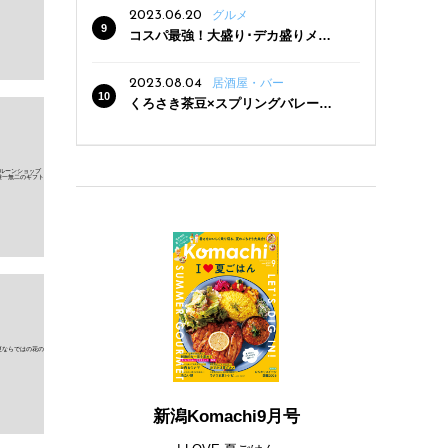
2023.06.20
グルメ
コスパ最強！大盛り･デカ盛りメニ
ューがある新潟の食堂12選
2023.08.04
居酒屋・バー
くろさき茶豆×スプリングバレー豊
潤〈496〉×お店イチオシメニューの
3点セットが800円！ 新潟駅周辺5店
舗で「くろさき茶豆で乾杯！キャン
ペーン」8/7(月)スタート
新潟Komachi9月号