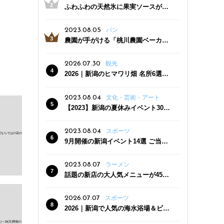
ふわふわの天然氷に果実ソースがた
っぷり！かき氷専門店「杜々堂」燕
三条駅近くにオープン
2023.08.05
パン
農園が手がける「桃川農園ベーカリ
ー」村上市にオープン！ 旬野菜を使
った焼きたてパンのほか、ジェラー
2026.07.30
観光
トやスムージーも
2026｜新潟のヒマワリ畑 名所6選
夏ならではの花の絶景
2023.08.04
文化・芸術・アート
【2023】新潟の夏休みイベント30
選 子どもと一緒に夏を満喫！
2023.08.04
スポーツ
9月開催の新潟イベント14選 ご当地
グルメ＆地酒の販売、スポーツイベ
ントも
2023.08.07
ラーメン
話題の新店の大人気メニューが450
円引き！「たまる屋 新発田店」で新
クーポン登場
2026.07.07
スポーツ
2026｜新潟で人気の海水浴場＆ビー
チ10選