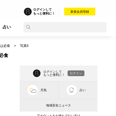
ログインして
新規会員登録
もっと便利に！
占い
ニは必食
写真6
必食
ログインして
ログイン
もっと便利に！
天気
占い
地域安全ニュース
アカウントをお持ちでない方は