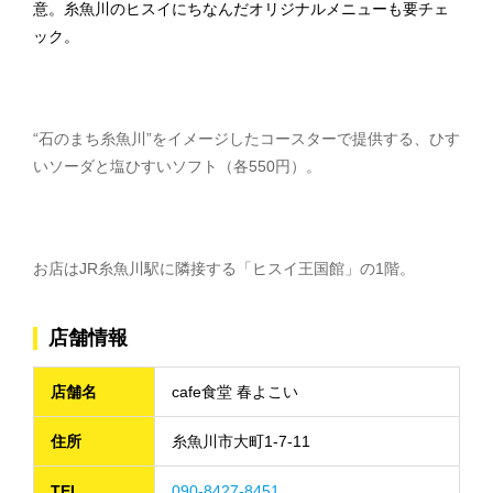
意。糸魚川のヒスイにちなんだオリジナルメニューも要チェ
ック。
“石のまち糸魚川”をイメージしたコースターで提供する、ひす
いソーダと塩ひすいソフト（各550円）。
お店はJR糸魚川駅に隣接する「ヒスイ王国館」の1階。
店舗情報
店舗名
cafe食堂 春よこい
住所
糸魚川市大町1-7-11
TEL
090-8427-8451