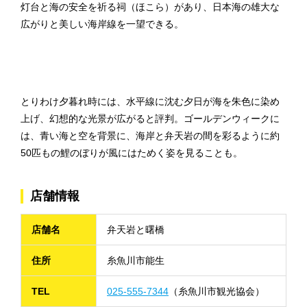
灯台と海の安全を祈る祠（ほこら）があり、日本海の雄大な
広がりと美しい海岸線を一望できる。
とりわけ夕暮れ時には、水平線に沈む夕日が海を朱色に染め
上げ、幻想的な光景が広がると評判。ゴールデンウィークに
は、青い海と空を背景に、海岸と弁天岩の間を彩るように約
50匹もの鯉のぼりが風にはためく姿を見ることも。
店舗情報
店舗名
弁天岩と曙橋
住所
糸魚川市能生
TEL
025-555-7344
（糸魚川市観光協会）