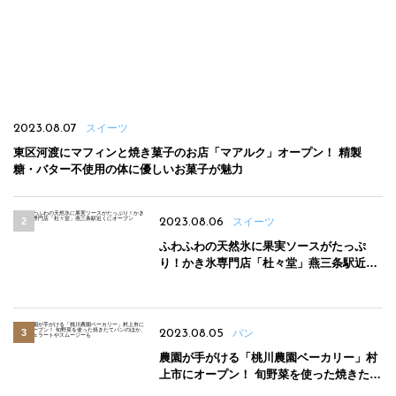
2023.08.07
スイーツ
東区河渡にマフィンと焼き菓子のお店「マアルク」オープン！ 精製
糖・バター不使用の体に優しいお菓子が魅力
2023.08.06
スイーツ
ふわふわの天然氷に果実ソースがたっぷ
り！かき氷専門店「杜々堂」燕三条駅近く
にオープン
2023.08.05
パン
農園が手がける「桃川農園ベーカリー」村
上市にオープン！ 旬野菜を使った焼きたて
パンのほか、ジェラートやスムージーも