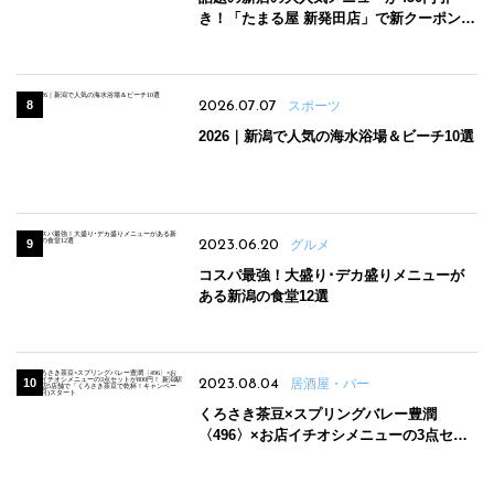
き！「たまる屋 新発田店」で新クーポン登
場
2026.07.07
スポーツ
2026｜新潟で人気の海水浴場＆ビーチ10選
2023.06.20
グルメ
コスパ最強！大盛り･デカ盛りメニューが
ある新潟の食堂12選
2023.08.04
居酒屋・バー
くろさき茶豆×スプリングバレー豊潤
〈496〉×お店イチオシメニューの3点セッ
トが800円！ 新潟駅周辺5店舗で「くろさき
茶豆で乾杯！キャンペーン」8/7(月)スター