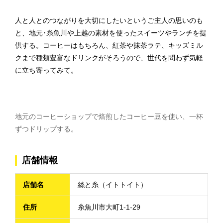
人と人とのつながりを大切にしたいというご主人の思いのも
と、地元･糸魚川や上越の素材を使ったスイーツやランチを提
供する。コーヒーはもちろん、紅茶や抹茶ラテ、キッズミル
クまで種類豊富なドリンクがそろうので、世代を問わず気軽
に立ち寄ってみて。
地元のコーヒーショップで焙煎したコーヒー豆を使い、一杯
ずつドリップする。
店舗情報
店舗名
絲と糸（イトトイト）
住所
糸魚川市大町1-1-29