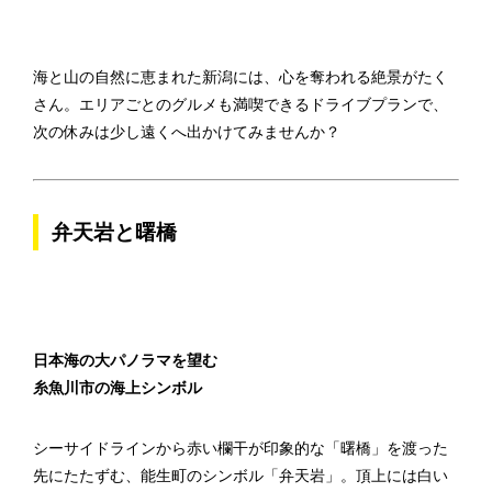
海と山の自然に恵まれた新潟には、心を奪われる絶景がたく
さん。エリアごとのグルメも満喫できるドライブプランで、
次の休みは少し遠くへ出かけてみませんか？
弁天岩と曙橋
日本海の大パノラマを望む
糸魚川市の海上シンボル
シーサイドラインから赤い欄干が印象的な「曙橋」を渡った
先にたたずむ、能生町のシンボル「弁天岩」。頂上には白い