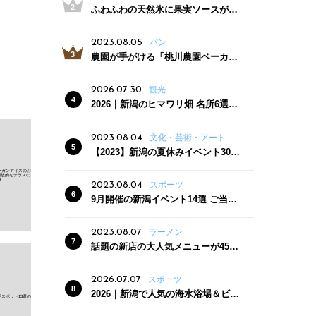
ふわふわの天然氷に果実ソースがた
っぷり！かき氷専門店「杜々堂」燕
三条駅近くにオープン
2023.08.05
パン
農園が手がける「桃川農園ベーカリ
ー」村上市にオープン！ 旬野菜を使
った焼きたてパンのほか、ジェラー
2026.07.30
観光
トやスムージーも
2026｜新潟のヒマワリ畑 名所6選
夏ならではの花の絶景
2023.08.04
文化・芸術・アート
【2023】新潟の夏休みイベント30
選 子どもと一緒に夏を満喫！
2023.08.04
スポーツ
9月開催の新潟イベント14選 ご当地
グルメ＆地酒の販売、スポーツイベ
ントも
2023.08.07
ラーメン
話題の新店の大人気メニューが450
円引き！「たまる屋 新発田店」で新
クーポン登場
2026.07.07
スポーツ
2026｜新潟で人気の海水浴場＆ビー
チ10選