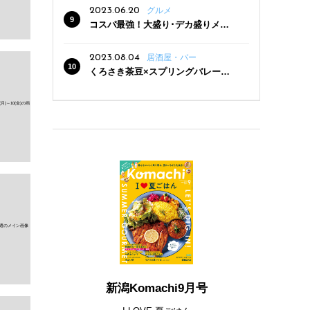
2023.06.20
グルメ
コスパ最強！大盛り･デカ盛りメニ
ューがある新潟の食堂12選
2023.08.04
居酒屋・バー
くろさき茶豆×スプリングバレー豊
潤〈496〉×お店イチオシメニューの
3点セットが800円！ 新潟駅周辺5店
舗で「くろさき茶豆で乾杯！キャン
ペーン」8/7(月)スタート
新潟Komachi9月号