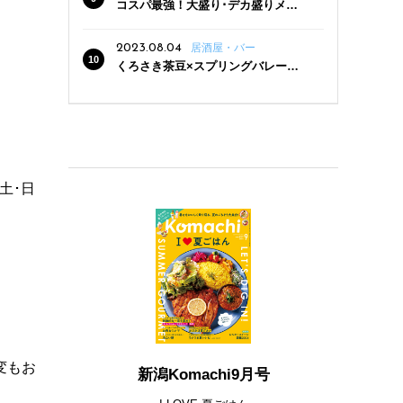
コスパ最強！大盛り･デカ盛りメニ
ューがある新潟の食堂12選
2023.08.04
居酒屋・バー
くろさき茶豆×スプリングバレー豊
潤〈496〉×お店イチオシメニューの
3点セットが800円！ 新潟駅周辺5店
舗で「くろさき茶豆で乾杯！キャン
ペーン」8/7(月)スタート
土･日
変もお
新潟Komachi9月号