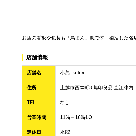
お店の看板や包装も「鳥まん」風です。復活した名
店舗情報
店舗名
小鳥 -kotori-
住所
上越市西本町3 無印良品 直江津内
TEL
なし
営業時間
11時～18時LO
定休日
水曜