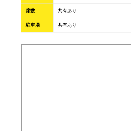
席数
共有あり
駐車場
共有あり