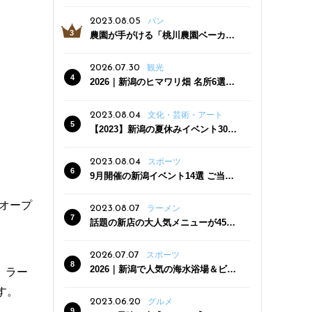
っぷり！かき氷専門店「杜々堂」燕
三条駅近くにオープン
2023.08.05
パン
農園が手がける「桃川農園ベーカリ
ー」村上市にオープン！ 旬野菜を使
った焼きたてパンのほか、ジェラー
2026.07.30
観光
トやスムージーも
2026｜新潟のヒマワリ畑 名所6選
夏ならではの花の絶景
2023.08.04
文化・芸術・アート
【2023】新潟の夏休みイベント30
選 子どもと一緒に夏を満喫！
2023.08.04
スポーツ
9月開催の新潟イベント14選 ご当地
グルメ＆地酒の販売、スポーツイベ
ントも
オープ
2023.08.07
ラーメン
話題の新店の大人気メニューが450
円引き！「たまる屋 新発田店」で新
クーポン登場
2026.07.07
スポーツ
2026｜新潟で人気の海水浴場＆ビー
。ラー
チ10選
す。
2023.06.20
グルメ