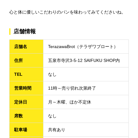
心と体に優しいこだわりのパンを味わってみてくださいね。
店舗情報
店舗名
TerazawaBrot（テラザワブロート）
住所
五泉市寺沢3-5-12 SAIFUKU SHOP内
TEL
なし
営業時間
11時～売り切れ次第終了
定休日
月～木曜、ほか不定休
席数
なし
駐車場
共有あり