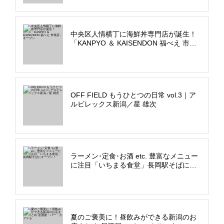
中央区人情横丁に海鮮丼専門店が誕生！
「KANPYO ＆ KAISENDON 福べえ 市場
店」オープン
OFF FIELD もうひとつの日常 vol.3｜ア
ルビレックス新潟／星 雄次
ラーメン･定食･お酒 etc. 豊富なメニュー
に注目「いちまる食堂」長岡駅そばにオ
ープン！
夏のご褒美に！昼飲みができる新潟のお