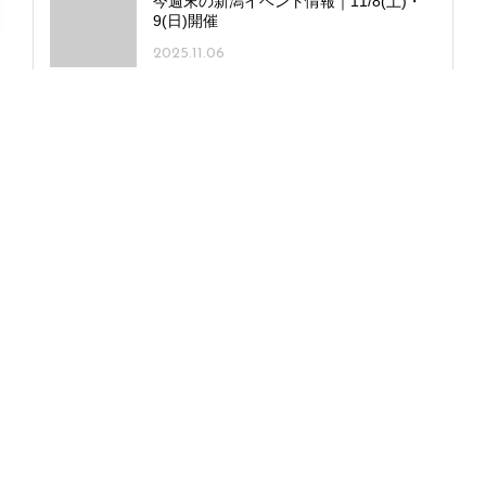
今週末の新潟イベント情報｜11/8(土)・
9(日)開催
2025.11.06
老舗ベーカリー「冨士屋 シーナシーナ丸
大新潟店」が中央区に復活オープン！パ
ンは多彩な60種
2025.12.09
東区の雑貨店「くろ猫屋」内にベーカリ
ー「くろねこのしっぽ」オープン！ ネコ
モチーフのかわいいパンがずらり
2026.01.20
こどもたちが安心して集える交流施設が
五泉市に誕生！「こどものいばしょ ミラ
イe」オープン
2026.02.19