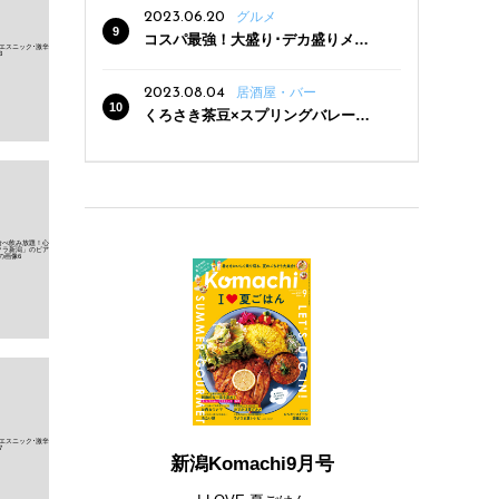
2023.06.20
グルメ
コスパ最強！大盛り･デカ盛りメニ
ューがある新潟の食堂12選
2023.08.04
居酒屋・バー
くろさき茶豆×スプリングバレー豊
潤〈496〉×お店イチオシメニューの
3点セットが800円！ 新潟駅周辺5店
舗で「くろさき茶豆で乾杯！キャン
ペーン」8/7(月)スタート
新潟Komachi9月号