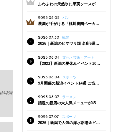
ふわふわの天然氷に果実ソースがた
っぷり！かき氷専門店「杜々堂」燕
三条駅近くにオープン
2023.08.05
パン
農園が手がける「桃川農園ベーカリ
ー」村上市にオープン！ 旬野菜を使
った焼きたてパンのほか、ジェラー
2026.07.30
観光
トやスムージーも
2026｜新潟のヒマワリ畑 名所6選
夏ならではの花の絶景
2023.08.04
文化・芸術・アート
【2023】新潟の夏休みイベント30
選 子どもと一緒に夏を満喫！
2023.08.04
スポーツ
9月開催の新潟イベント14選 ご当地
グルメ＆地酒の販売、スポーツイベ
ントも
2023.08.07
ラーメン
話題の新店の大人気メニューが450
円引き！「たまる屋 新発田店」で新
クーポン登場
2026.07.07
スポーツ
2026｜新潟で人気の海水浴場＆ビー
チ10選