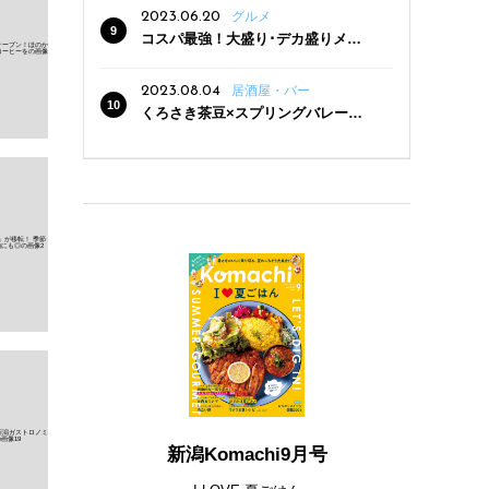
2023.06.20
グルメ
コスパ最強！大盛り･デカ盛りメニ
ューがある新潟の食堂12選
2023.08.04
居酒屋・バー
くろさき茶豆×スプリングバレー豊
潤〈496〉×お店イチオシメニューの
3点セットが800円！ 新潟駅周辺5店
舗で「くろさき茶豆で乾杯！キャン
ペーン」8/7(月)スタート
新潟Komachi9月号