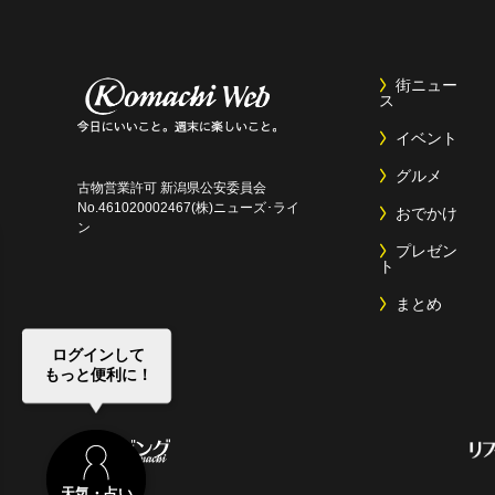
街ニュー
ス
イベント
グルメ
古物営業許可 新潟県公安委員会
No.461020002467(株)ニューズ･ライ
おでかけ
ン
プレゼン
ト
まとめ
ログインして
もっと便利に！
天気・占い