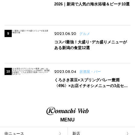
2026｜新潟で人気の海水浴場＆ビーチ10選
2023.06.20
グルメ
コスパ最強！大盛り･デカ盛りメニューが
ある新潟の食堂12選
2023.08.04
居酒屋・バー
くろさき茶豆×スプリングバレー豊潤
〈496〉×お店イチオシメニューの3点セッ
トが800円！ 新潟駅周辺5店舗で「くろさき
茶豆で乾杯！キャンペーン」8/7(月)スター
ト
MENU
街ニュース
新店