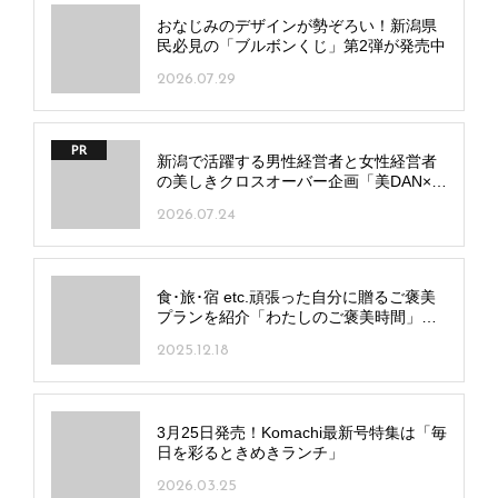
おなじみのデザインが勢ぞろい！新潟県
民必見の「ブルボンくじ」第2弾が発売中
2026.07.29
PR
新潟で活躍する男性経営者と女性経営者
の美しきクロスオーバー企画「美DAN×美
Visionプロジェクト」Vol.8
2026.07.24
食･旅･宿 etc.頑張った自分に贈るご褒美
プランを紹介「わたしのご褒美時間」～
サロン～
2025.12.18
3月25日発売！Komachi最新号特集は「毎
日を彩るときめきランチ」
2026.03.25