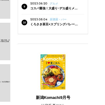
2023.06.20
グルメ
コスパ最強！大盛り･デカ盛りメニ
ューがある新潟の食堂12選
2023.08.04
居酒屋・バー
くろさき茶豆×スプリングバレー豊
潤〈496〉×お店イチオシメニューの
3点セットが800円！ 新潟駅周辺5店
舗で「くろさき茶豆で乾杯！キャン
ペーン」8/7(月)スタート
新潟Komachi9月号