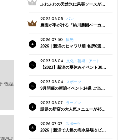
ふわふわの天然氷に果実ソースがた
っぷり！かき氷専門店「杜々堂」燕
三条駅近くにオープン
2023.08.05
パン
農園が手がける「桃川農園ベーカリ
ー」村上市にオープン！ 旬野菜を使
った焼きたてパンのほか、ジェラー
2026.07.30
観光
トやスムージーも
2026｜新潟のヒマワリ畑 名所6選
夏ならではの花の絶景
2023.08.04
文化・芸術・アート
【2023】新潟の夏休みイベント30
選 子どもと一緒に夏を満喫！
2023.08.04
スポーツ
9月開催の新潟イベント14選 ご当地
グルメ＆地酒の販売、スポーツイベ
ントも
2023.08.07
ラーメン
話題の新店の大人気メニューが450
円引き！「たまる屋 新発田店」で新
クーポン登場
2026.07.07
スポーツ
2026｜新潟で人気の海水浴場＆ビー
チ10選