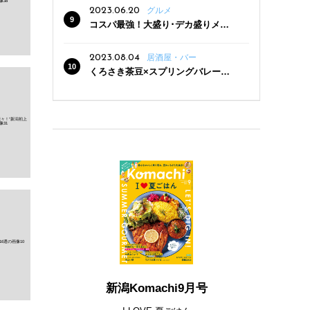
2023.06.20
グルメ
コスパ最強！大盛り･デカ盛りメニ
ューがある新潟の食堂12選
2023.08.04
居酒屋・バー
くろさき茶豆×スプリングバレー豊
潤〈496〉×お店イチオシメニューの
3点セットが800円！ 新潟駅周辺5店
舗で「くろさき茶豆で乾杯！キャン
ペーン」8/7(月)スタート
新潟Komachi9月号