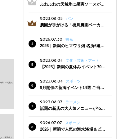
ふわふわの天然氷に果実ソースがた
っぷり！かき氷専門店「杜々堂」燕
三条駅近くにオープン
2023.08.05
パン
農園が手がける「桃川農園ベーカリ
ー」村上市にオープン！ 旬野菜を使
った焼きたてパンのほか、ジェラー
2026.07.30
観光
トやスムージーも
2026｜新潟のヒマワリ畑 名所6選
夏ならではの花の絶景
2023.08.04
文化・芸術・アート
【2023】新潟の夏休みイベント30
選 子どもと一緒に夏を満喫！
2023.08.04
スポーツ
9月開催の新潟イベント14選 ご当地
グルメ＆地酒の販売、スポーツイベ
ントも
2023.08.07
ラーメン
話題の新店の大人気メニューが450
円引き！「たまる屋 新発田店」で新
クーポン登場
2026.07.07
スポーツ
2026｜新潟で人気の海水浴場＆ビー
チ10選