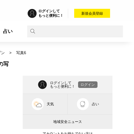
ログインして
新規会員登録
もっと便利に！
占い
プン
写真6
の写
ログインして
ログイン
もっと便利に！
天気
占い
地域安全ニュース
アカウントをお持ちでない方は