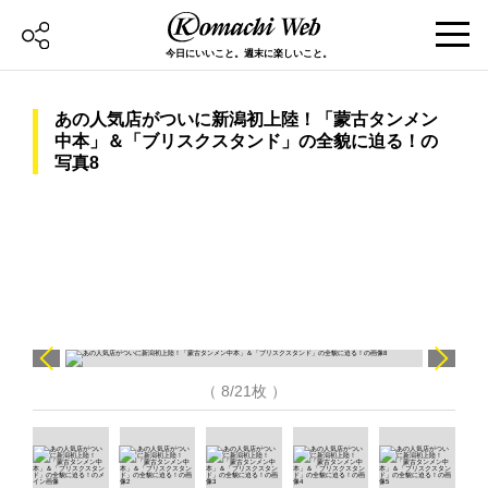
今日にいいこと。週末に楽しいこと。
あの人気店がついに新潟初上陸！「蒙古タンメン
中本」＆「ブリスクスタンド」の全貌に迫る！の
写真8
（ 8/21枚 ）