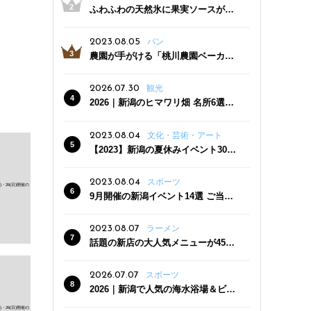
ふわふわの天然氷に果実ソースがた
っぷり！かき氷専門店「杜々堂」燕
三条駅近くにオープン
2023.08.05
パン
農園が手がける「桃川農園ベーカリ
ー」村上市にオープン！ 旬野菜を使
った焼きたてパンのほか、ジェラー
2026.07.30
観光
トやスムージーも
2026｜新潟のヒマワリ畑 名所6選
夏ならではの花の絶景
2023.08.04
文化・芸術・アート
【2023】新潟の夏休みイベント30
選 子どもと一緒に夏を満喫！
2023.08.04
スポーツ
9月開催の新潟イベント14選 ご当地
グルメ＆地酒の販売、スポーツイベ
ントも
2023.08.07
ラーメン
話題の新店の大人気メニューが450
円引き！「たまる屋 新発田店」で新
クーポン登場
2026.07.07
スポーツ
2026｜新潟で人気の海水浴場＆ビー
チ10選