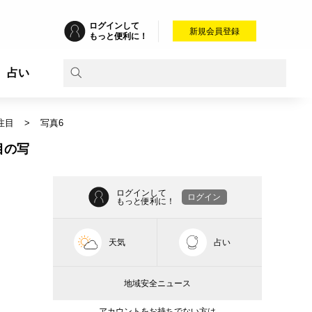
ログインして
新規会員登録
もっと便利に！
占い
注目
写真6
目の写
ログインして
ログイン
もっと便利に！
天気
占い
地域安全ニュース
アカウントをお持ちでない方は