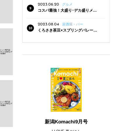
2023.06.20
グルメ
コスパ最強！大盛り･デカ盛りメニ
ューがある新潟の食堂12選
2023.08.04
居酒屋・バー
くろさき茶豆×スプリングバレー豊
潤〈496〉×お店イチオシメニューの
3点セットが800円！ 新潟駅周辺5店
舗で「くろさき茶豆で乾杯！キャン
ペーン」8/7(月)スタート
新潟Komachi9月号