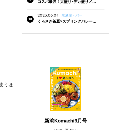
コスパ最強！大盛り･デカ盛りメニ
ューがある新潟の食堂12選
2023.08.04
居酒屋・バー
くろさき茶豆×スプリングバレー豊
潤〈496〉×お店イチオシメニューの
3点セットが800円！ 新潟駅周辺5店
舗で「くろさき茶豆で乾杯！キャン
ペーン」8/7(月)スタート
も使うほ
新潟Komachi9月号