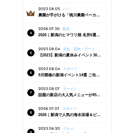
っぷり！かき氷専門店「杜々堂」燕
三条駅近くにオープン
2023.08.05
パン
農園が手がける「桃川農園ベーカリ
ー」村上市にオープン！ 旬野菜を使
った焼きたてパンのほか、ジェラー
2026.07.30
観光
トやスムージーも
2026｜新潟のヒマワリ畑 名所6選
夏ならではの花の絶景
2023.08.04
文化・芸術・アート
【2023】新潟の夏休みイベント30
選 子どもと一緒に夏を満喫！
2023.08.04
スポーツ
9月開催の新潟イベント14選 ご当地
グルメ＆地酒の販売、スポーツイベ
ントも
2023.08.07
ラーメン
話題の新店の大人気メニューが450
円引き！「たまる屋 新発田店」で新
クーポン登場
2026.07.07
スポーツ
2026｜新潟で人気の海水浴場＆ビー
チ10選
2023.06.20
グルメ