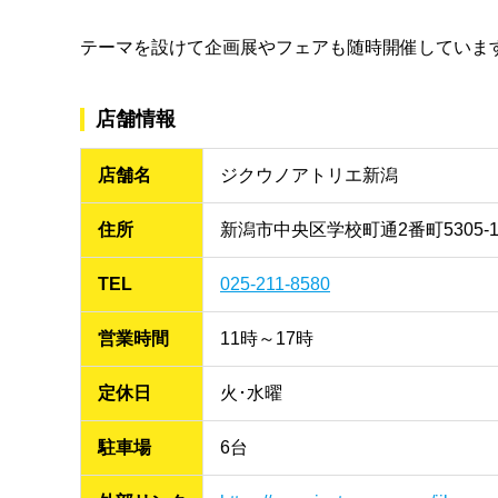
テーマを設けて企画展やフェアも随時開催しています。
店舗情報
店舗名
ジクウノアトリエ新潟
住所
新潟市中央区学校町通2番町5305
TEL
025-211-8580
営業時間
11時～17時
定休日
火･水曜
駐車場
6台