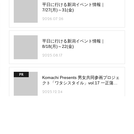
平日に行ける新潟イベント情報｜
7/27(月)～31(金)
2026.07.26
平日に行ける新潟イベント情報｜
8/18(月)～22(金)
2025.08.17
PR
Komachi Presents 男女共同参画プロジェ
クト「ワタシスタイル」vol.17 一正蒲鉾
株式会社
2025.12.24
PR
好評につき第3弾！「街ガチャin日本で一
番ラーメンを愛する街 新潟市」市内10カ
所で販売
2025.11.20