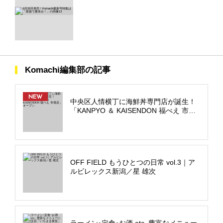
Komachi編集部の記事
NEW
中央区人情横丁に海鮮丼専門店が誕生！
「KANPYO ＆ KAISENDON 福べえ 市場
店」オープン
OFF FIELD もうひとつの日常 vol.3｜ア
ルビレックス新潟／星 雄次
ラーメン･定食･お酒 etc. 豊富なメニュー