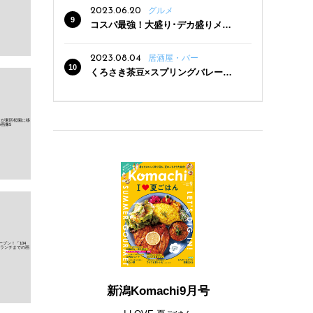
2023.06.20
グルメ
コスパ最強！大盛り･デカ盛りメニ
ューがある新潟の食堂12選
2023.08.04
居酒屋・バー
くろさき茶豆×スプリングバレー豊
潤〈496〉×お店イチオシメニューの
3点セットが800円！ 新潟駅周辺5店
舗で「くろさき茶豆で乾杯！キャン
ペーン」8/7(月)スタート
新潟Komachi9月号