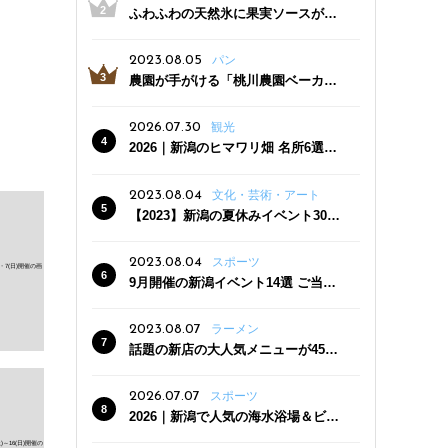
ふわふわの天然氷に果実ソースがた
っぷり！かき氷専門店「杜々堂」燕
三条駅近くにオープン
2023.08.05
パン
農園が手がける「桃川農園ベーカリ
ー」村上市にオープン！ 旬野菜を使
った焼きたてパンのほか、ジェラー
2026.07.30
観光
トやスムージーも
2026｜新潟のヒマワリ畑 名所6選
夏ならではの花の絶景
2023.08.04
文化・芸術・アート
【2023】新潟の夏休みイベント30
選 子どもと一緒に夏を満喫！
2023.08.04
スポーツ
9月開催の新潟イベント14選 ご当地
グルメ＆地酒の販売、スポーツイベ
ントも
2023.08.07
ラーメン
話題の新店の大人気メニューが450
円引き！「たまる屋 新発田店」で新
クーポン登場
2026.07.07
スポーツ
2026｜新潟で人気の海水浴場＆ビー
チ10選