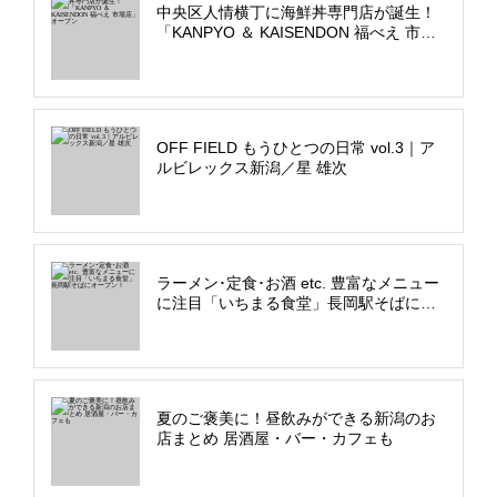
中央区人情横丁に海鮮丼専門店が誕生！
「KANPYO ＆ KAISENDON 福べえ 市場
店」オープン
OFF FIELD もうひとつの日常 vol.3｜ア
ルビレックス新潟／星 雄次
ラーメン･定食･お酒 etc. 豊富なメニュー
に注目「いちまる食堂」長岡駅そばにオ
ープン！
夏のご褒美に！昼飲みができる新潟のお
店まとめ 居酒屋・バー・カフェも