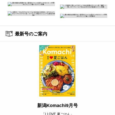
最新号のご案内
新潟Komachi9月号
「I LOVE 夏ごはん」