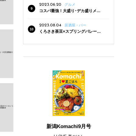
2023.06.20
グルメ
コスパ最強！大盛り･デカ盛りメニ
ューがある新潟の食堂12選
2023.08.04
居酒屋・バー
くろさき茶豆×スプリングバレー豊
潤〈496〉×お店イチオシメニューの
3点セットが800円！ 新潟駅周辺5店
舗で「くろさき茶豆で乾杯！キャン
ペーン」8/7(月)スタート
新潟Komachi9月号