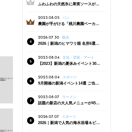
ふわふわの天然氷に果実ソースがた
っぷり！かき氷専門店「杜々堂」燕
三条駅近くにオープン
2023.08.05
パン
農園が手がける「桃川農園ベーカリ
ー」村上市にオープン！ 旬野菜を使
った焼きたてパンのほか、ジェラー
2026.07.30
観光
トやスムージーも
2026｜新潟のヒマワリ畑 名所6選
夏ならではの花の絶景
2023.08.04
文化・芸術・アート
【2023】新潟の夏休みイベント30
選 子どもと一緒に夏を満喫！
2023.08.04
スポーツ
9月開催の新潟イベント14選 ご当地
グルメ＆地酒の販売、スポーツイベ
ントも
2023.08.07
ラーメン
話題の新店の大人気メニューが450
円引き！「たまる屋 新発田店」で新
クーポン登場
2026.07.07
スポーツ
2026｜新潟で人気の海水浴場＆ビー
チ10選