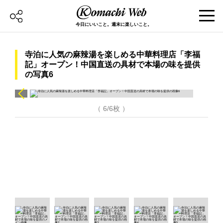
今日にいいこと。週末に楽しいこと。
寺泊に人気の麻辣湯を楽しめる中華料理店「李福
記」オープン！中国直送の具材で本場の味を提供
の写真6
（ 6/6枚 ）