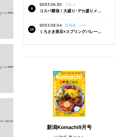
2023.06.20
グルメ
コスパ最強！大盛り･デカ盛りメニ
ューがある新潟の食堂12選
2023.08.04
居酒屋・バー
くろさき茶豆×スプリングバレー豊
潤〈496〉×お店イチオシメニューの
3点セットが800円！ 新潟駅周辺5店
舗で「くろさき茶豆で乾杯！キャン
ペーン」8/7(月)スタート
新潟Komachi9月号