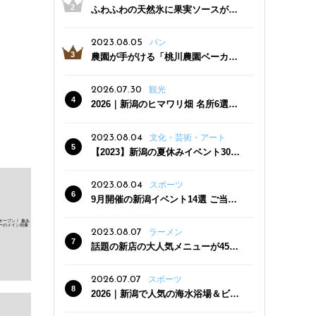
ふわふわの天然氷に果実ソースがた
っぷり！かき氷専門店「杜々堂」燕
三条駅近くにオープン
2023.08.05
パン
農園が手がける「桃川農園ベーカリ
ー」村上市にオープン！ 旬野菜を使
った焼きたてパンのほか、ジェラー
2026.07.30
観光
トやスムージーも
2026｜新潟のヒマワリ畑 名所6選
夏ならではの花の絶景
2023.08.04
文化・芸術・アート
【2023】新潟の夏休みイベント30
選 子どもと一緒に夏を満喫！
2023.08.04
スポーツ
9月開催の新潟イベント14選 ご当地
グルメ＆地酒の販売、スポーツイベ
ントも
2023.08.07
ラーメン
話題の新店の大人気メニューが450
円引き！「たまる屋 新発田店」で新
クーポン登場
2026.07.07
スポーツ
2026｜新潟で人気の海水浴場＆ビー
チ10選