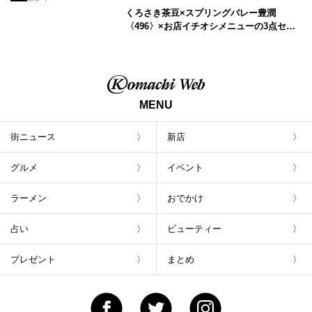
くろさき茶豆×スプリングバレー豊潤
〈496〉×お店イチオシメニューの3点セッ
トが800円！ 新潟駅周辺5店舗で「くろさき
茶豆で乾杯！キャンペーン」8/7(月)スター
ト
MENU
街ニュース
新店
グルメ
イベント
ラーメン
おでかけ
占い
ビューティー
プレゼント
まとめ