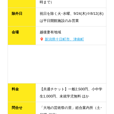
時まで）
除外日
祝日を除く火･水曜、9/24(木)※8/12(水)
は平日開館施設のみ営業
会場
越後妻有地域
新潟県十日町市、津南町
料金
【共通チケット】一般2,500円、小中学
生1,000円、未就学児無料 ほか
問合せ
「大地の芸術祭の里」総合案内所（土･