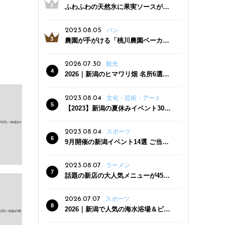
ふわふわの天然氷に果実ソースがた
っぷり！かき氷専門店「杜々堂」燕
三条駅近くにオープン
2023.08.05
パン
農園が手がける「桃川農園ベーカリ
ー」村上市にオープン！ 旬野菜を使
った焼きたてパンのほか、ジェラー
2026.07.30
観光
トやスムージーも
2026｜新潟のヒマワリ畑 名所6選
夏ならではの花の絶景
2023.08.04
文化・芸術・アート
【2023】新潟の夏休みイベント30
選 子どもと一緒に夏を満喫！
2023.08.04
スポーツ
9月開催の新潟イベント14選 ご当地
グルメ＆地酒の販売、スポーツイベ
ントも
2023.08.07
ラーメン
話題の新店の大人気メニューが450
円引き！「たまる屋 新発田店」で新
クーポン登場
2026.07.07
スポーツ
2026｜新潟で人気の海水浴場＆ビー
チ10選