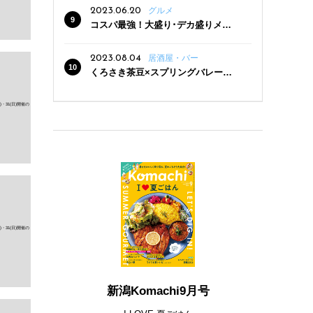
2023.06.20
グルメ
コスパ最強！大盛り･デカ盛りメニ
ューがある新潟の食堂12選
2023.08.04
居酒屋・バー
くろさき茶豆×スプリングバレー豊
潤〈496〉×お店イチオシメニューの
3点セットが800円！ 新潟駅周辺5店
舗で「くろさき茶豆で乾杯！キャン
ペーン」8/7(月)スタート
新潟Komachi9月号