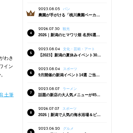
っぷり！かき氷専門店「杜々堂」燕
三条駅近くにオープン
2023.08.05
パン
農園が手がける「桃川農園ベーカリ
ー」村上市にオープン！ 旬野菜を使
った焼きたてパンのほか、ジェラー
2026.07.30
観光
トやスムージーも
2026｜新潟のヒマワリ畑 名所6選
夏ならではの花の絶景
2023.08.04
文化・芸術・アート
【2023】新潟の夏休みイベント30
がわき
選 子どもと一緒に夏を満喫！
ワイン
2023.08.04
スポーツ
か。
9月開催の新潟イベント14選 ご当地
グルメ＆地酒の販売、スポーツイベ
ントも
2023.08.07
ラーメン
潟 土筆
話題の新店の大人気メニューが450
円引き！「たまる屋 新発田店」で新
クーポン登場
2026.07.07
スポーツ
2026｜新潟で人気の海水浴場＆ビー
チ10選
2023.06.20
グルメ