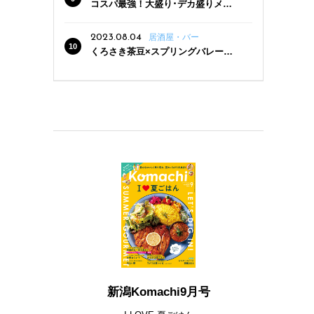
コスパ最強！大盛り･デカ盛りメニ
ューがある新潟の食堂12選
2023.08.04
居酒屋・バー
くろさき茶豆×スプリングバレー豊
潤〈496〉×お店イチオシメニューの
3点セットが800円！ 新潟駅周辺5店
舗で「くろさき茶豆で乾杯！キャン
ペーン」8/7(月)スタート
新潟Komachi9月号