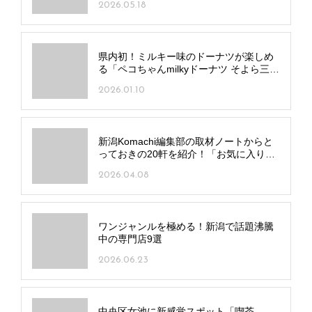
2026.05.18
県内初！ミルキー味のドーナツが楽しめ
る「ペコちゃんmilkyドーナツ そよら三条
須頃店」三条市にオープン！
2026.01.10
新潟Komachi編集部の取材ノートからと
っておきの20軒を紹介！「お気に入りラ
ンチ記録帖」
2026.04.08
ワンジャンルを極める！新潟で話題沸騰
中の専門店9選
2026.06.23
中央区女池に新感覚スポット「喫茶