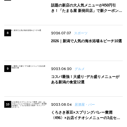
話題の新店の大人気メニューが450円引
き！「たまる屋 新発田店」で新クーポン登
場
2026.07.07
スポーツ
2026｜新潟で人気の海水浴場＆ビーチ10選
2023.06.20
グルメ
コスパ最強！大盛り･デカ盛りメニューが
ある新潟の食堂12選
2023.08.04
居酒屋・バー
くろさき茶豆×スプリングバレー豊潤
〈496〉×お店イチオシメニューの3点セッ
トが800円！ 新潟駅周辺5店舗で「くろさき