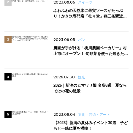
2023.08.06
スイーツ
ふわふわの天然氷に果実ソースがたっぷ
り！かき氷専門店「杜々堂」燕三条駅近く
にオープン
2023.08.05
パン
農園が手がける「桃川農園ベーカリー」村
上市にオープン！ 旬野菜を使った焼きたて
パンのほか、ジェラートやスムージーも
2026.07.30
観光
2026｜新潟のヒマワリ畑 名所6選 夏なら
ではの花の絶景
2023.08.04
文化・芸術・アート
【2023】新潟の夏休みイベント30選 子ど
もと一緒に夏を満喫！