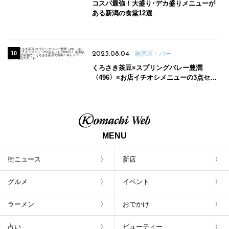
コスパ最強！大盛り･デカ盛りメニューが
ある新潟の食堂12選
2023.08.04
居酒屋・バー
くろさき茶豆×スプリングバレー豊潤
〈496〉×お店イチオシメニューの3点セッ
トが800円！ 新潟駅周辺5店舗で「くろさき
茶豆で乾杯！キャンペーン」8/7(月)スター
ト
MENU
街ニュース
新店
グルメ
イベント
ラーメン
おでかけ
占い
ビューティー