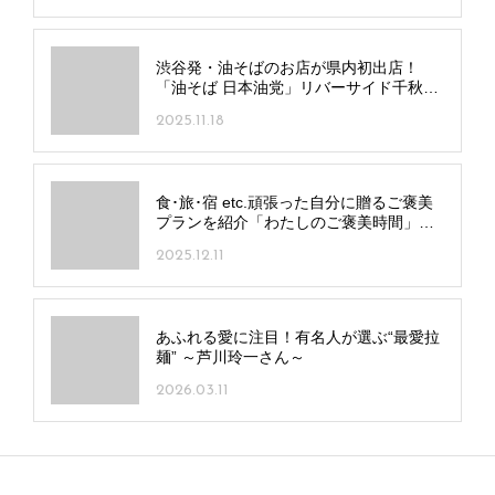
渋谷発・油そばのお店が県内初出店！
「油そば 日本油党」リバーサイド千秋に
オープン
2025.11.18
食･旅･宿 etc.頑張った自分に贈るご褒美
プランを紹介「わたしのご褒美時間」～
和食～
2025.12.11
あふれる愛に注目！有名人が選ぶ“最愛拉
麺” ～芦川玲一さん～
2026.03.11