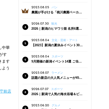
っぷり！かき氷専門店「杜々堂」燕
三条駅近くにオープン
2023.08.05
パン
農園が手がける「桃川農園ベーカリ
ー」村上市にオープン！ 旬野菜を使
った焼きたてパンのほか、ジェラー
2026.07.30
観光
トやスムージーも
2026｜新潟のヒマワリ畑 名所6選
夏ならではの花の絶景
2023.08.04
文化・芸術・アート
【2023】新潟の夏休みイベント30
し中華
選 子どもと一緒に夏を満喫！
がす
2023.08.04
スポーツ
きます
9月開催の新潟イベント14選 ご当地
グルメ＆地酒の販売、スポーツイベ
しよう
ントも
2023.08.07
ラーメン
話題の新店の大人気メニューが450
円引き！「たまる屋 新発田店」で新
クーポン登場
2026.07.07
スポーツ
県庁前店
2026｜新潟で人気の海水浴場＆ビー
チ10選
2023.06.20
グルメ