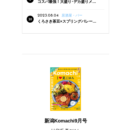
コスパ最強！大盛り･デカ盛りメニ
ューがある新潟の食堂12選
2023.08.04
居酒屋・バー
くろさき茶豆×スプリングバレー豊
潤〈496〉×お店イチオシメニューの
3点セットが800円！ 新潟駅周辺5店
舗で「くろさき茶豆で乾杯！キャン
ペーン」8/7(月)スタート
新潟Komachi9月号