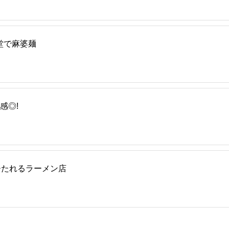
堂で麻婆麺
感◎!
ひたれるラーメン店