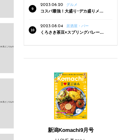
2023.06.20
グルメ
コスパ最強！大盛り･デカ盛りメニ
ューがある新潟の食堂12選
2023.08.04
居酒屋・バー
くろさき茶豆×スプリングバレー豊
潤〈496〉×お店イチオシメニューの
3点セットが800円！ 新潟駅周辺5店
舗で「くろさき茶豆で乾杯！キャン
ペーン」8/7(月)スタート
新潟Komachi9月号