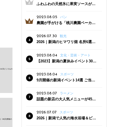
ふわふわの天然氷に果実ソースがた
っぷり！かき氷専門店「杜々堂」燕
三条駅近くにオープン
2023.08.05
パン
農園が手がける「桃川農園ベーカリ
ー」村上市にオープン！ 旬野菜を使
った焼きたてパンのほか、ジェラー
2026.07.30
観光
トやスムージーも
2026｜新潟のヒマワリ畑 名所6選
夏ならではの花の絶景
2023.08.04
文化・芸術・アート
【2023】新潟の夏休みイベント30
選 子どもと一緒に夏を満喫！
2023.08.04
スポーツ
9月開催の新潟イベント14選 ご当地
グルメ＆地酒の販売、スポーツイベ
ントも
2023.08.07
ラーメン
話題の新店の大人気メニューが450
円引き！「たまる屋 新発田店」で新
クーポン登場
2026.07.07
スポーツ
2026｜新潟で人気の海水浴場＆ビー
チ10選